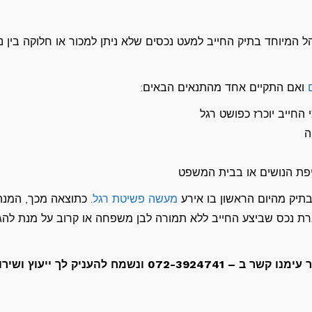
ל המיוחד בתיק החייב למעט נכסים שלא ניתן למכור או חלוקה בין נו
ואם התקיים אחד מהתנאים הבאים:
חייב יוכרז כפושט רגל
ה
ת הנושים או בבית המשפט
בתיק מהיום הראשון בו אירע
מעשה פשיטת רגל
. כתוצאה מכך, המנה
ת נכס שביצע החייב ללא תמורה לבן משפחה או קרוב על מנת להגן 
במידה ואתה שוקל להיכנס להליך פשיטת רגל, צור עימנו קשר ב – 072-3924741 ונשמח להעניק לך ייעוץ ו