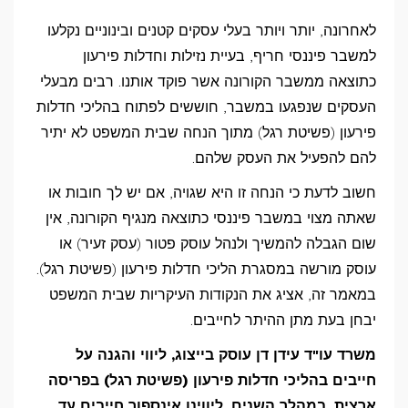
לאחרונה, יותר ויותר בעלי עסקים קטנים ובינוניים נקלעו
למשבר פיננסי חריף, בעיית נזילות וחדלות פירעון
כתוצאה ממשבר הקורונה אשר פוקד אותנו. רבים מבעלי
העסקים שנפגעו במשבר, חוששים לפתוח בהליכי חדלות
פירעון (פשיטת רגל) מתוך הנחה שבית המשפט לא יתיר
להם להפעיל את העסק שלהם.
חשוב לדעת כי הנחה זו היא שגויה, אם יש לך חובות או
שאתה מצוי במשבר פיננסי כתוצאה מנגיף הקורונה, אין
שום הגבלה להמשיך ולנהל עוסק פטור (עסק זעיר) או
עוסק מורשה במסגרת הליכי חדלות פירעון (פשיטת רגל).
במאמר זה, אציג את הנקודות העיקריות שבית המשפט
יבחן בעת מתן ההיתר לחייבים.
משרד עו"ד עידן דן עוסק בייצוג, ליווי והגנה על
חייבים בהליכי חדלות פירעון (פשיטת רגל) בפריסה
ארצית. במהלך השנים, ליווינו אינספור חייבים עד