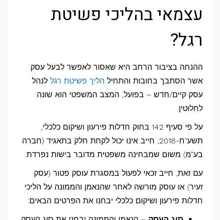
עצמאי בהליכי פשיטת
רגל?
ההנחה בציבור הרחב היא שאסור לאפשר לבעל עסק
אשר הסתבך בחובות והתחיל
הליך פשיטת רגל
לנהל
עסק קיים/חדש – בפועל, המצב המשפטי הוא שונה
לחלוטין.
על פי סעיף 142 בחוק חדלות פירעון ושיקום כלכלי,
תשע"ח-2018, חייב אינו יכול לקחת חלק בתאגיד (חברה
בע"מ) משום שמבחינה משפטית מדובר בישות נפרדת.
עם זאת, חייב זכאי לפעול במסגרת עוסק פטור (עסק
זעיר) או עוסק מורשה לאחר שהנאמן והממונה על הליכי
חדלות פירעון ושיקום כלכלי יבחנו את הפרטים הבאים:
סוג העסק
– הנאמן והממונה יבחנו את סוג העסק,