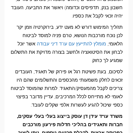
חשבון בנק, תדפיסים וכדומה) ויאשר את התביעה, העובד
יהיה זכאי לקבל את כספיו.
תהליך המימוש דורש לא מעט ידע, בירוקרטיה וזמן יקר
לכן נוכח מורכבות הנושא, טרם פניה למוסד לביטוח
הלאומי,
מומלץ להתייעץ עם עו"ד דיני עבודה
אשר יוכל
לבחון את הסיטואציה ולחשב בצורה מדויקת את התשלום
שמגיע לך כחוק.
לסיכום, בעת פשיטת רגל או פירוק של תאגיד, העובדים
זכאים לחלק משמעותי מהכספים והתשלומים שהם היו
צריכים לקבל מהמעסיק/התאגיד. למרות שהמוסד לביטוח
לאומי לא מתייחס לכלל המרכיבים, עדיין מדובר בפיצוי
כספי שיכול להגיע לעשרות אלפי שקלים לעובד.
משרד עו"ד עידן דן עוסק בייצוג בעלי בעלי עסקים,
חברות ותאגידים בהליכי חדלות פירעון מורכבים
בפריסה ארצית. לקבלת פרטים נוספים, ניתן ליצור