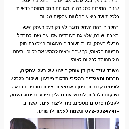
Bradstreet), בכל שבוע נסגרים כ – 850 בתי עסק
שונים. הסיבות לסגירה הן מגוונות החל מחוסר כדאיות
כלכלית ועד ביצוע החלטות עסקיות שגויות.
במקרים בהם העסק נסגר, לא רק בעל העסק נפגע
בצורה ישירה, אלא גם העובדים שלו. עם זאת, להבדיל
מבעלי העסק, זכויות העובדים מעוגנות במסגרת חוק
הביטוח הלאומי, כך שהם זכאים לממש את כל זכויותיהם
מול המוסד לביטוח לאומי.
משרד עו"ד עידן דן עוסק בייצוג של בעלי עסקים,
חברות ותאגידים בהליכי חדלות פירעון ושיקום כלכלי.
לעיתים קרובות, ניתן באמצעות יצירת תוכנית הבראה
ושיקום כלכלית, למנוע את תהליך פירוק וחיסול העסק
לקבלת פרטים נוספים, ניתן ליצור עימנו קשר ב
-072-3924741 ונשמח לעמוד לרשותך.