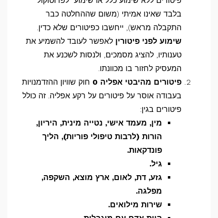
פיטורים ללא שימוע כלל או שימוע "לפרוטוקול"
בלבד שאינו אמיתי (משום שההחלטה כבר
התקבלה מראש), ייחשבו כפיטורים שלא כדין.
שימוע לפני פיטורין
לאפשר לעובד להשמיע את
טענותיו, להציג מסמכים, ולנסות לשכנע את
המעסיק לחזור בו מכוונתו.
פיטורים מהיבטי אפליה 0
חוק שוויון ההזדמנויות
בעבודה אוסר על פיטורים על רקע אפליה. זה כולל
פיטורים בגין:
מין, מעמד אישי, נטייה מינית, היריון,
הורות (לרבות טיפולי פוריות), הליך
פונדקאות
.
גיל
.
גזע, דת, לאום, ארץ מוצא, השקפה,
מפלגה
.
שירות מילואים
.