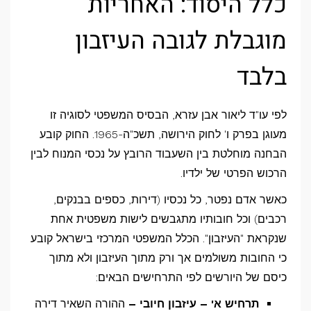
כלל היסוד: האחריות
מוגבלת לגובה העיזבון
בלבד
לפי עו"ד ליאור אבן עזרא, הבסיס המשפטי לסוגיה זו
מעוגן בפרק ו' לחוק הירושה, תשכ"ה-1965. החוק קובע
הבחנה מוחלטת בין השעבוד הרובץ על נכסי המנוח לבין
הרכוש הפרטי של ילדיו.
כאשר אדם נפטר, כל נכסיו (דירות, כספים בבנקים,
רכבים) וכל חובותיו מתגבשים לישות משפטית אחת
שנקראת "העיזבון". הכלל המשפטי המרכזי בישראל קובע
כי החובות משולמים אך ורק מתוך העיזבון ולא מתוך
כיסם של היורשים לפי התרחישים הבאים:
תרחיש א' – עיזבון חיובי –
ההורה השאיר דירה