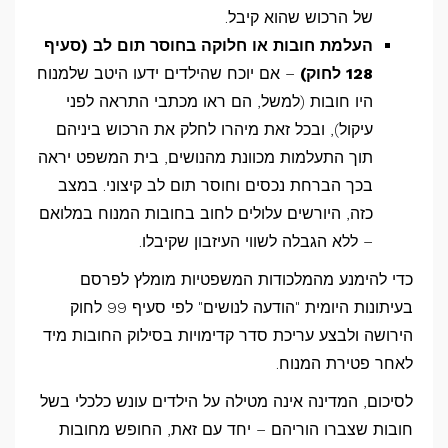
של הרכוש שהוא קיבל.
העלמת חובות או חלוקה בחוסר תום לב (סעיף
128 לחוק)
– אם יוכח שהילדים ידעו היטב שלמנוח
היו חובות (למשל, הם ראו מכתבי התראה לפני
עיקול), ובכל זאת מיהרו לחלק את הרכוש ביניהם
תוך התעלמות מכוונת מהנושים, בית המשפט יראה
בכך הברחת נכסים וחוסר תום לב קיצוני. במצב
כזה, היורשים עלולים לחוב בחובות המנוח במלואם
– ללא הגבלה לשווי העיזבון שקיבלו.
כדי להימנע מהמלכודות המשפטיות מומלץ לפרסם
בעיתונות היומית "הודעה לנושים" לפי סעיף 99 לחוק
הירושה ולבצע עריכת סדר קדימויות בסילוק החובות מיד
לאחר פטירת המנוח.
לסיכום, המדינה אינה מטילה על הילדים עונש כלכלי בשל
חובות שצברו הוריהם – יחד עם זאת, החופש מחובות