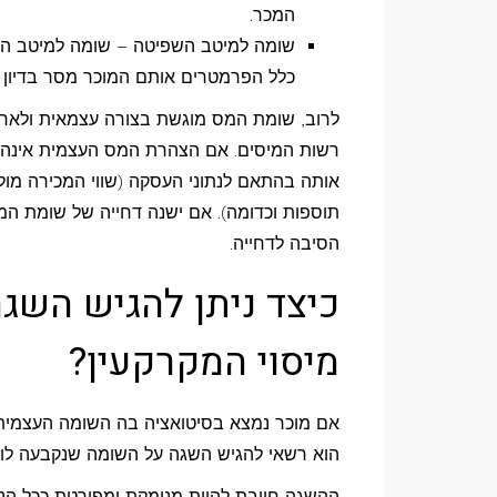
המכר.
שומה למיטב השפיטה – שומה למיטב השפ
כלל הפרמטרים אותם המוכר מסר בדיון 
לרוב, שומת המס מוגשת בצורה עצמאית ולאחר
רשות המיסים. אם הצהרת המס העצמית אינה נכ
אותה בהתאם לנתוני העסקה (שווי המכירה מול ש
תוספות וכדומה). אם ישנה דחייה של שומת המ
הסיבה לדחייה.
כיצד ניתן להגיש השג
מיסוי המקרקעין?
אם מוכר נמצא בסיטואציה בה השומה העצמית נ
הוא רשאי להגיש השגה על השומה שנקבעה לו בתוך 30 ימים מיום קבלת
ההשגה חייבת להיות מנומקת ומפורטת ככל הני